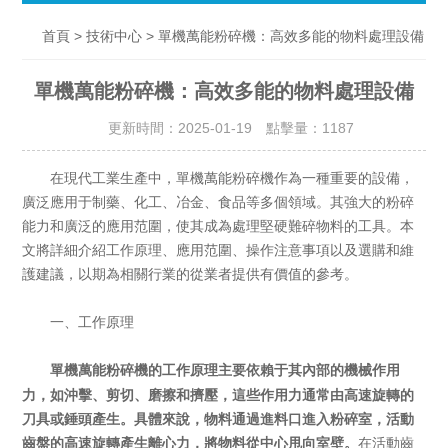
>
> 單機萬能粉碎機：高效多能的物料處理設備
首頁
技術中心
單機萬能粉碎機：高效多能的物料處理設備
更新時間：2025-01-19 點擊量：
1187
在現代工業生產中，單機萬能粉碎機作為一種重要的設備，
廣泛應用于制藥、化工、冶金、食品等多個領域。其強大的粉碎
能力和廣泛的應用范圍，使其成為處理堅硬難碎物料的工具。本
文將詳細介紹工作原理、應用范圍、操作注意事項以及選購和維
護建議，以期為相關行業的從業者提供有價值的參考。
一、工作原理
的工作原理主要依賴于其內部的機械作用
單機萬能粉碎機
力，如沖擊、剪切、磨擦和擠壓，這些作用力通常由高速旋轉的
刀具或錘頭產生。具體來說，物料通過進料口進入粉碎室，活動
齒盤的高速旋轉產生離心力，將物料從中心甩向室壁。
在活動齒