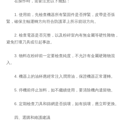
在操作時，需要注意以下幾點：
1. 使用前，先檢查機器所有緊固件是否擰緊，皮帶是否張
緊，確保主軸運轉方向符合防護罩上所示箭頭方向。
2. 檢查電器是否完整，以及粉碎室內有無金屬等硬性雜物，
避免打壞刀具或引起事故。
3. 物料在粉碎前一定要檢查純度，不允許有金屬硬雜物混
入。
4. 機器上的油杯應經常注入潤滑油，保證機器正常運轉。
5. 停機前停止加料，如不繼續使用，要清除機內遺留物。
6. 定期檢查刀具和篩網是否損壞，如有損壞，應立即更換。
四、選購和維護建議