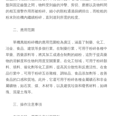
盤與固定齒盤之間，物料受到齒的沖擊、剪切、磨擦以及物料間
的相互撞擊作用而被粉碎。細小的顆粒通過篩網排出，而較粗的
粉末則在機內繼續粉碎，直到達到所需的粒度。
二、應用范圍
單機萬能粉碎機的應用范圍較為廣泛，涵蓋了制藥、化工、
冶金、食品、建筑等多個行業。在制藥行業，可用于粉碎各種中
草藥、西藥原料等，將其加工成適合制劑的細粉，這對于提高藥
物的溶解度和生物利用度至關重要。在化工領域，可用于粉碎顏
料、填料、催化劑等化工原料，提高其分散性和反應活性。在食
品行業中，可用于粉碎五谷雜糧、調味品、食品添加劑等，改善
食品的口感和質地。此外，它還可用于粉碎各種金屬礦石和非金
屬礦物，如石英、煤、木材等，以及建筑垃圾和廢舊材料，如磚
塊、混凝土塊等。
三、操作注意事項