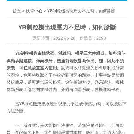
>
> YB制粒機出現壓力不足時，如何診斷
首頁
技術中心
YB制粒機出現壓力不足時，如何診斷
更新時間：2022-05-20 點擊量：
2098
身由軸承架、減速箱、機座三大件組成。加料粉斗
YB制粒機
與軸承架連接、伸向機外，機座前端設計為伸出、穩，因此不須
安裝、可任意放置室內使用。
設備可以將潮濕的粉料研制成所需
的顆粒，也可將塊狀的干料粉碎到所需的顆粒。主要特點是篩網
裝拆簡易，還可適當調節松緊。滾筒拆卸方便、容易清洗。機械
傳動系統全部封閉在機體內，并附有潤滑系統，整機運轉平穩。
當YB制粒機液壓系統出現壓力不足或*無壓力時，可以按以下
方法診斷。
一、看液壓泵是否能輸出液壓油。若無液壓油輸出，則可能
是：泵的轉向不對；零件磨損嚴重或損壞；吸油管阻力過大(濾油