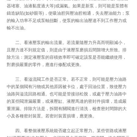
器堵塞、油液黏度過大等)或漏氣。如果是新泵，則可能是泵體有
鑄造缺陷(如砂眼等)，使吸油腔與壓油腔相通，失去壓油能力；泵
的輸入功率不足或泵軸扭斷，使泵的輸出油壓達不到工作壓力或
輸不出油。
二、看液壓泵的輸出流量。若流量隨壓力升高而明顯減小，
且壓力達不到規定值，則是由于液壓泵磨損后間隙增大所致。排
除方法：測定液壓泵的容積效率即可確定該泵是否能繼續使用，
對磨損嚴重的零件，應進行修配或更換。
三、看溢流閥工作是否正常。若不正常，則可能是壓力油路
中的某個閥有污物或其他原因被卡位，處于回油位置，致使壓力
油路與溢流回路相通。也可能是管接頭松脫，或處于壓力油路中
的某些閥泄漏嚴重，或液壓缸、液壓馬達的密封件損壞，造成嚴
重泄漏。排除方法是，拆開有關閥進行清洗，檢查密封間隙的大
小及各種密封裝置。若密封裝置損壞，應更換。
四、看整個液壓系統能否建立起正常壓力。某些管路或液壓